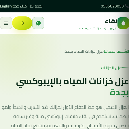
0565829059
نخدم كل أحياء جدة
|
English
نقاء
عزل وتنظيف خزانات المياه · جدة
الرئيسية
›
خدماتنا
›
عزل خزانات المياه بجدة
عزل الخزانات
عزل خزانات المياه بالإيبوكسي
بجدة
العزل الصحي هو خط الدفاع الأول لخزانك ضد التسرب والصدأ ونمو
الطحالب. نستخدم في نقاء طبقات إيبوكسي مرنة وغير سامة
تلتصق بقوة بالأسطح الخرسانية والمعدنية، فتمنع نفاذ المياه