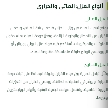
أنواع العزل: المائي والحراري
العزل المائي
يمنع تسرب المياه من وإلى الخزان فيحمي بنية المبنى، ويحمي
الخزان من الأمطار والرطوبة الزائدة، ويعزّز جودة المياه بمنع دخول
الملوثات والميكروبات. تُستخدم فيه مواد مثل البولي يوريثان أو
الإيبوكسي لتوفير طبقة متماسكة مقاومة للماء.
العزل الحراري
يقلّل تبادل الحرارة بين مياه الخزان والبيئة فيحافظ على ثبات درجة
الحرارة، ويوفّر في استهلاك الطاقة، ويحمي الخزان من التغيّرات
الجوية القاسية. وتشمل مواده الرغوة الرشّية وألواح البوليستيرين
وغيرها.